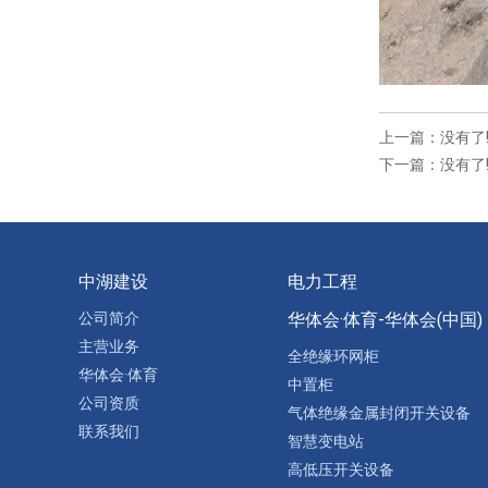
上一篇：没有了
下一篇：没有了
中湖建设
电力工程
公司简介
华体会·体育-华体会(中国)
主营业务
全绝缘环网柜
华体会·体育
中置柜
公司资质
气体绝缘金属封闭开关设备
联系我们
智慧变电站
高低压开关设备