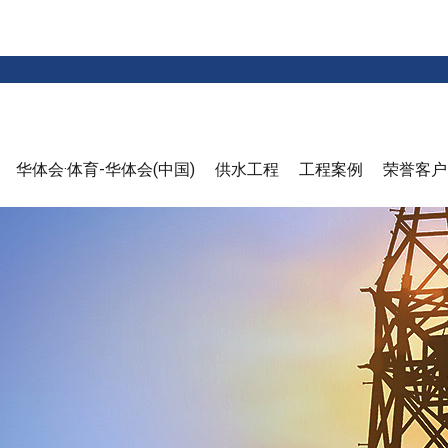
华体会·体育-华体会(中国)
供水工程
工程案例
荣誉客户