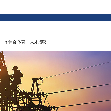
华体会·体育
人才招聘