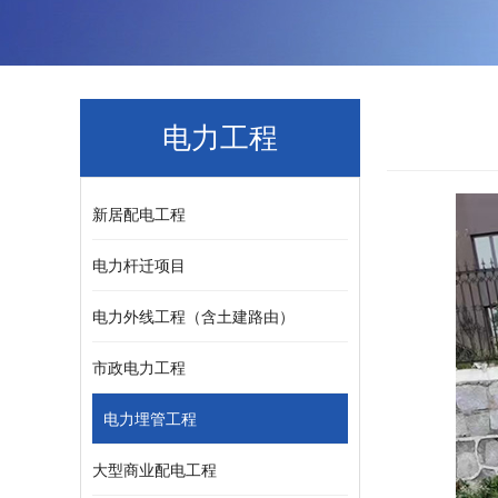
电力工程
新居配电工程
电力杆迁项目
电力外线工程（含土建路由）
市政电力工程
电力埋管工程
大型商业配电工程